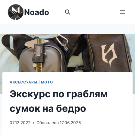
Перейти
Noado
к
содержимому
АКСЕССУАРЫ
|
МОТО
Экскурс по граблям
сумок на бедро
07.12.2022
Обновлено
17.06.2026