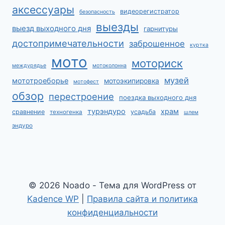
аксессуары
видеорегистратор
безопасность
выезды
выезд выходного дня
гарнитуры
достопримечательности
заброшенное
куртка
мото
моториск
междурядье
мотоколонна
музей
мототроеборье
мотоэкипировка
мотофест
обзор
перестроение
поездка выходного дня
турэндуро
храм
сравнение
усадьба
техногенка
шлем
эндуро
© 2026 Noado - Тема для WordPress от
Kadence WP
|
Правила сайта и политика
конфиденциальности