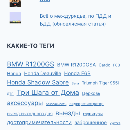
Всё о междурядье, по ПДД и
БДД (обновляемая статья)
КАКИЕ-ТО ТЕГИ
BMW R1200GS
BMW R1200GSA
Cardo
F6B
Honda F6B
Honda Deauville
Honda
Honda Shadow Sabre
Triumph Tiger 955i
Sena
Три Шага от Дома
Церковь
ДТП
аксессуары
видеорегистратор
безопасность
выезды
выезд выходного дня
гарнитуры
достопримечательности
заброшенное
куртка