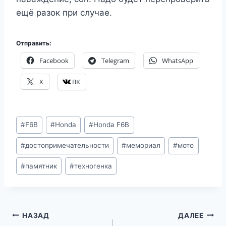
ещё разок при случае.
Отправить:
Facebook
Telegram
WhatsApp
X
ВК
Метки
#
F6B
#
Honda
#
Honda F6B
записи:
#
достопримечательности
#
мемориал
#
мото
#
памятник
#
техногенка
Навигация
НАЗАД
ДАЛЕЕ