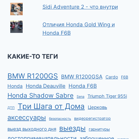
Sidi Adventure 2 - что внутри
Отличия Honda Gold Wing и
Honda F6B
КАКИЕ-ТО ТЕГИ
BMW R1200GS
BMW R1200GSA
Cardo
F6B
Honda F6B
Honda Deauville
Honda
Honda Shadow Sabre
Triumph Tiger 955i
Sena
Три Шага от Дома
Церковь
ДТП
аксессуары
видеорегистратор
безопасность
выезды
выезд выходного дня
гарнитуры
достопримечательности
заброшенное