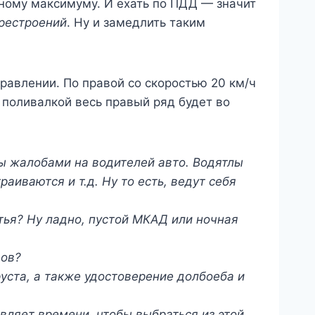
нному максимуму. И ехать по ПДД — значит
рестроений
. Ну и замедлить таким
равлении. По правой со скоростью 20 км/ч
й поливалкой весь правый ряд будет во
ы жалобами на водителей авто. Водятлы
аиваются и т.д. Ну то есть, ведут себя
тья? Ну ладно, пустой МКАД или ночная
дов?
уста, а также удостоверение долбоеба и
вляет времени, чтобы выбраться из этой