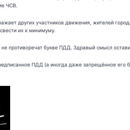
ие ЧСВ.
ажает других участников движения, жителей города
свести их к минимуму.
 не противоречат букве ПДД. Здравый смысл остави
редписанное ПДД (а иногда даже запрещённое его б