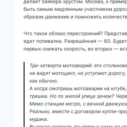
делает байкера хрустом. Москва, к приме
быть самым медленным участником дорож
образом движение и помножить количеств
Что такое
облако перестроений
? Представ
едет поливалка. Разрешённая — 60. Будет 
первых снижать скорость, во вторых — вс
Три четверти мотоаварий: это столкно
не видят мотоцикл, не уступают дорогу,
как обычно.
А когда смотришь мотоаварии на ютубе,
трешка. Но по жилой улице зачем? Чере
Мимо станции метро, с вечной движухо
Реально, вместе с договором купли-пр
мудака.
Высокая скорость во-первых сама по се