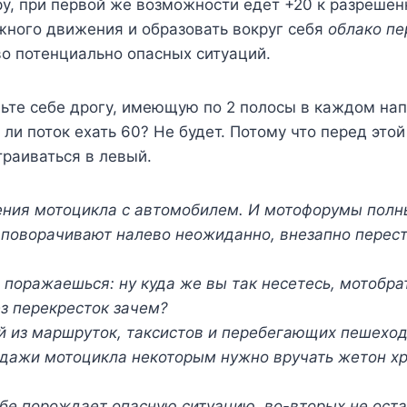
ру, при первой же возможности едет +20 к разрешё
ного движения и образовать вокруг себя
облако пе
о потенциально опасных ситуаций.
ьте себе дрогу, имеющую по 2 полосы в каждом нап
ли поток ехать 60? Не будет. Потому что перед это
траиваться в левый.
вения мотоцикла с автомобилем. И мотофорумы полн
 поворачивают налево неожиданно, внезапно перестр
 поражаешься: ну куда же вы так несетесь, мотобра
з перекресток зачем?
й из маршруток, таксистов и перебегающих пешехо
одажи мотоцикла некоторым нужно вручать жетон хр
бе порождает опасную ситуацию, во-вторых не оста