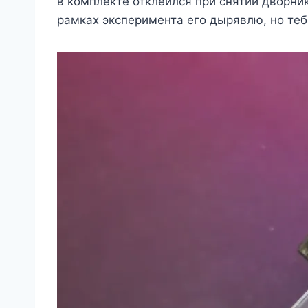
в комплекте отклеился при снятии дворник
рамках эксперимента его дырявлю, но тебе