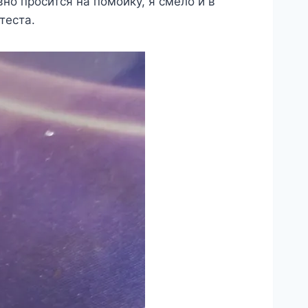
но просится на помойку, я смело и в
теста.