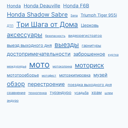
Honda F6B
Honda Deauville
Honda
Honda Shadow Sabre
Triumph Tiger 955i
Sena
Три Шага от Дома
Церковь
ДТП
аксессуары
видеорегистратор
безопасность
выезды
выезд выходного дня
гарнитуры
достопримечательности
заброшенное
куртка
мото
моториск
междурядье
мотоколонна
музей
мототроеборье
мотоэкипировка
мотофест
обзор
перестроение
поездка выходного дня
турэндуро
храм
сравнение
усадьба
техногенка
шлем
эндуро